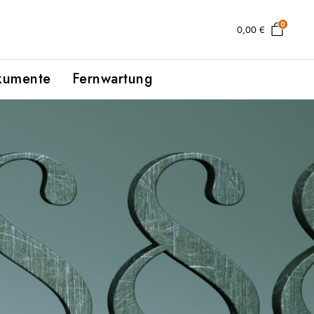
0
0,00
€
kumente
Fernwartung